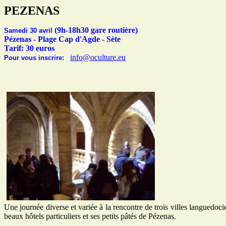
PEZENAS
(9h-18h30 gare routière)
Samedi 30 avril
Pézenas - Plage Cap d'Agde - Sète
Tarif: 30 euros
info@oculture.eu
Pour vous inscrire:
Une journée
diverse et variée à la rencontre de trois villes languedoc
beaux hôtels particuliers et ses petits pâtés de Pézenas.