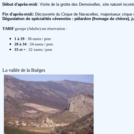
Début d'après-midi
:
Visite de la grotte des Demoiselles, site naturel incon
Fin d'après-midi:
Découverte du Cirque de Navacelles, majestueux cirque na
Dégustation de spécialités cévenoles : pélardon (fromage de chèvre), 
TARIF
groupe (Adulte) sur réservation :
1 à 19
: 36
euros / pers
20 à 34
: 34
euros / pers
35 et +
: 32
euros / pers
La vallée de la Buèges